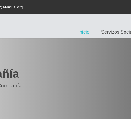
@alvetus.org
Inicio
Servizos Socia
ñía
en Compañía