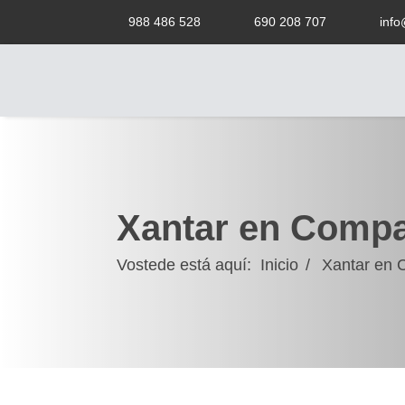
988 486 528
690 208 707
info
Xantar en Compa
Vostede está aquí:
Inicio
Xantar 